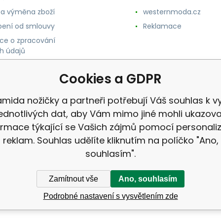
 a výměna zboží
westernmoda.cz
ení od smlouvy
Reklamace
ce o zpracování
h údajů
Cookies a GDPR
mida nožičky a partneři potřebují Váš souhlas k vy
jednotlivých dat, aby Vám mimo jiné mohli ukazova
ormace týkající se Vašich zájmů pomocí personali
reklam. Souhlas udělíte kliknutím na políčko "Ano,
souhlasím".
Zamítnout vše
Ano, souhlasím
Podrobné nastavení s vysvětlením zde
ek