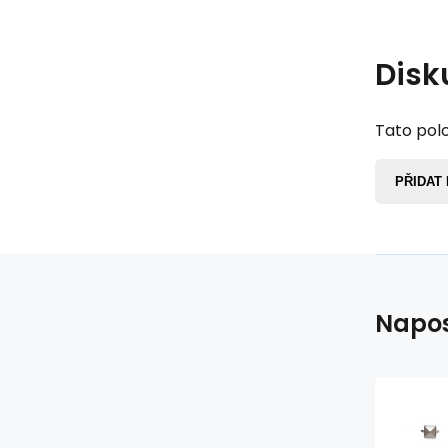
Disk
Tato polo
PŘIDAT
Napos