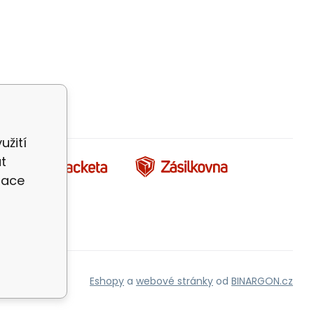
užití
t
zace
Eshopy
a
webové stránky
od
BINARGON.cz