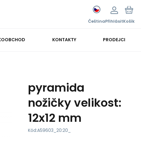
Čeština
Přihlásit
Košík
KOOBCHOD
KONTAKTY
PRODEJCI
pyramida
nožičky velikost:
12x12 mm
Kód:
A59603_20:20_