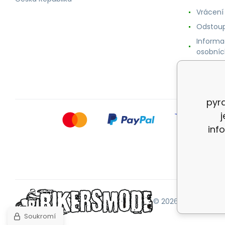
Vrácení
Odstoup
Informa
osobníc
Cookie
pyra
inf
© 2026 |
Mapa strán
Soukromí