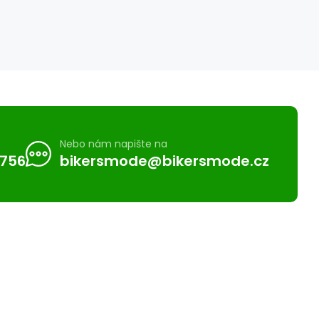
Nebo nám napište na
 756
bikersmode@bikersmode.cz