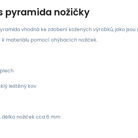
s
pyramida nožičky
yramida vhodná ke zdobení kožených výrobků, jako jsou n
 k materiálu pomocí ohýbacích nožiček.
 plech
sklý leštěný kov
, délka nožiček cca 6 mm