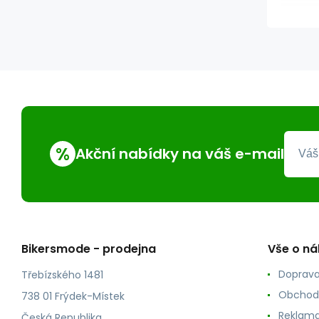
%
Akční nabídky na váš e-mail
Bikersmode - prodejna
Vše o n
Doprava
Třebízského 1481
Obchod
738 01 Frýdek-Místek
Reklama
Česká Republika