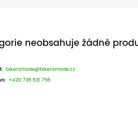
gorie neobsahuje žádné produ
:
bikersmode@bikersmode.cz
on:
+420 736 631 756