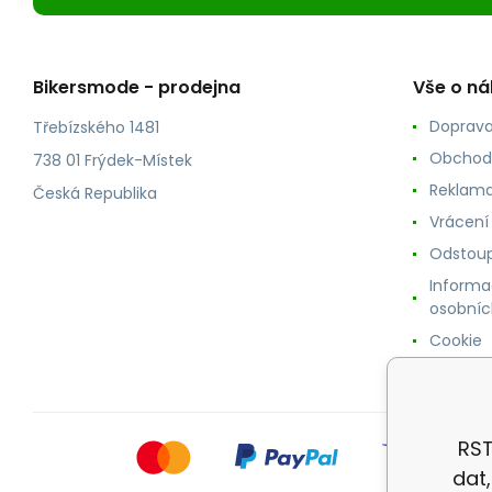
Bikersmode - prodejna
Vše o n
Doprava
Třebízského 1481
Obchod
738 01 Frýdek-Místek
Reklama
Česká Republika
Vrácení
Odstoup
Informa
osobníc
Cookie
RST
dat