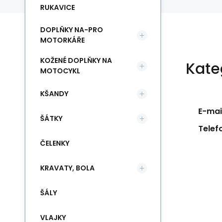
RUKAVICE
DOPLŇKY NA-PRO
MOTORKÁŘE
KOŽENÉ DOPLŇKY NA
Kate
MOTOCYKL
KŠANDY
E-mail
ŠÁTKY
Telef
ČELENKY
KRAVATY, BOLA
ŠÁLY
VLAJKY