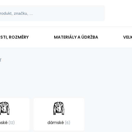
OSTI, ROZMĚRY
MATERIÁLY A ÚDRŽBA
VEL
T
nské
dámské
12
6