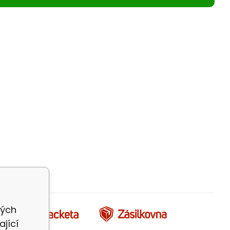
vých
jící