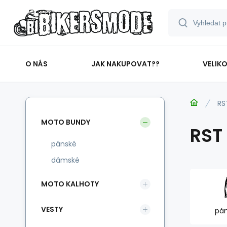
O NÁS
JAK NAKUPOVAT??
VELIK
RS
MOTO BUNDY
RST
pánské
dámské
MOTO KALHOTY
VESTY
pá