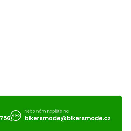
Nebo nám napište na
 756
bikersmode@bikersmode.cz