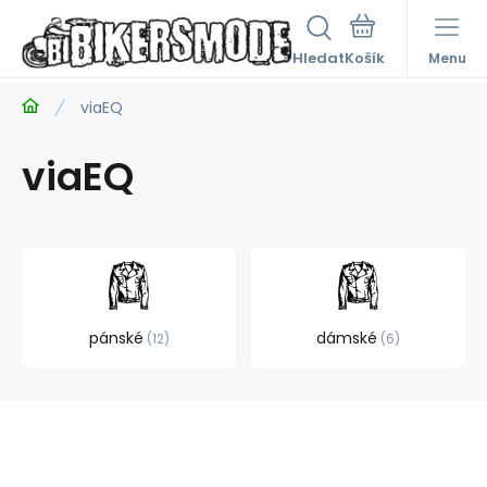
Hledat
Menu
viaEQ
viaEQ
pánské
dámské
12
6