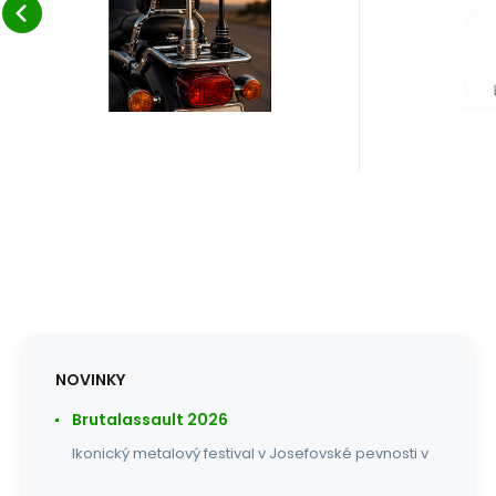
přímo na nosič nebo
přímo na 
Oblíbený
Porovnat
šroubem do
POZOR!! P
připraveného/stávaj
NOVINKY
Brutalassault 2026
Ikonický metalový festival v Josefovské pevnosti v