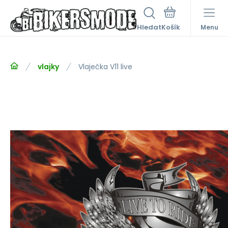
Hledat
Menu
vlajky
Vlaječka V11 live