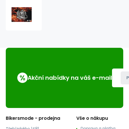
Vlaječka
V11
live
%
Akční nabídky na váš e-mail
P
Bikersmode - prodejna
Vše o nákupu
Doprava a platba
Třebízského 1481