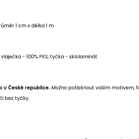
ůměr 1 cm x délka 1 m
vlaječka - 100% PES, tyčka - sklolaminát
 v České republice.
Možno potisknout vaším motivem, fo
i bez tyčky.