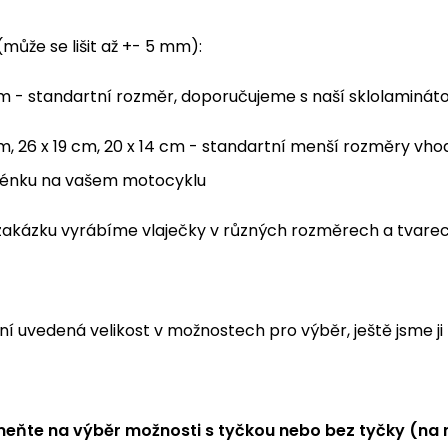
může se lišit až +- 5 mm):
cm - standartní rozměr, doporučujeme s naší sklolaminát
m, 26 x 19 cm, 20 x 14 cm - standartní menší rozměry vh
énku na vašem motocyklu
a zakázku vyrábíme vlaječky v různých rozměrech a tvar
í uvedená velikost v možnostech pro výběr, ještě jsme ji 
ňte na výběr možnosti s tyčkou nebo bez tyčky (na 