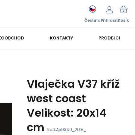
Čeština
Přihlásit
Košík
KOOBCHOD
KONTAKTY
PRODEJCI
Vlaječka V37 kříž
west coast
Velikost: 20x14
cm
Kód:
A59340_20:8_