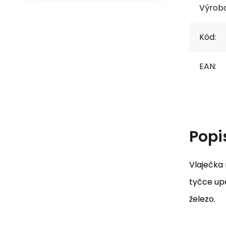
Výrob
Kód:
EAN:
Popi
Vlaječka 
tyčce upe
železo.