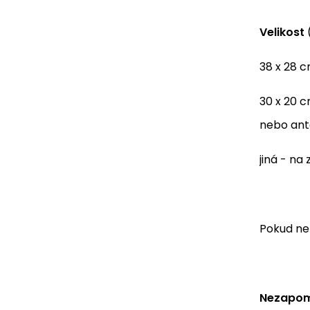
Velikost
(
38 x 28 
30 x 20 c
nebo ant
jiná - n
Pokud nen
Nezapome