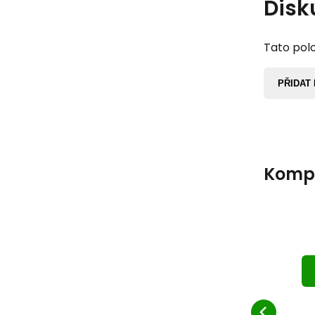
Disk
Tato polo
PŘIDAT
Komp
Dr
na
př