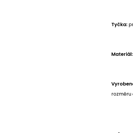
Tyčka:
pr
Materiál:
Vyrobeno
rozměru č