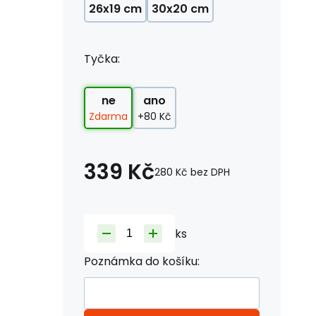
26x19 cm
30x20 cm
Tyčka:
ne
ano
Zdarma
+80 Kč
339
Kč
280
Kč
bez DPH
ks
Poznámka do košíku: