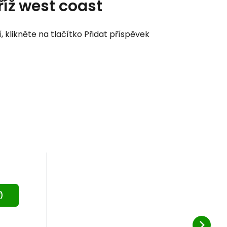
říž west coast
klikněte na tlačítko Přidat příspěvek
ů
a
chý
Y
)
í
it
.