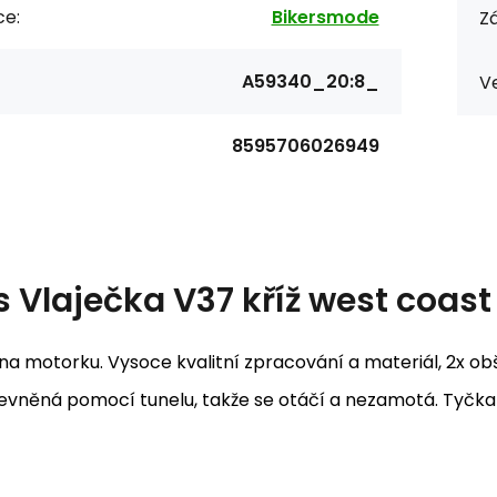
ce:
Bikersmode
Zá
A59340_20:8_
Ve
8595706026949
s
Vlaječka V37 kříž west coast
na motorku. Vysoce kvalitní zpracování a materiál, 2x ob
vněná pomocí tunelu, takže se otáčí a nezamotá. Tyčka z