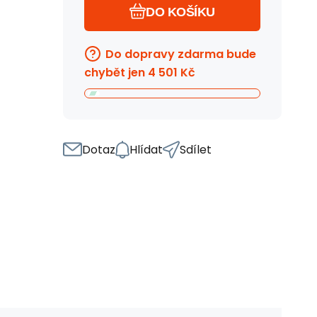
DO KOŠÍKU
Do dopravy zdarma bude
chybět jen
4 501
Kč
Dotaz
Hlídat
Sdílet