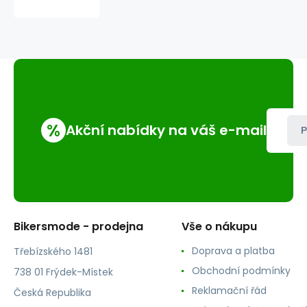
%
Akční nabídky na váš e-mail
P
Bikersmode - prodejna
Vše o nákupu
Doprava a platba
Třebízského 1481
Obchodní podmínky
738 01 Frýdek-Místek
Reklamační řád
Česká Republika