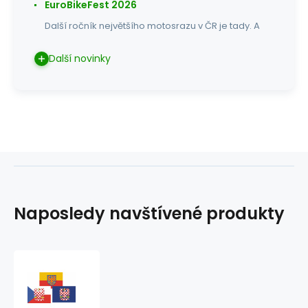
EuroBikeFest 2026
Další ročník největšího motosrazu v ČR je tady. A
Další novinky
Naposledy navštívené produkty
Vlaječka
V47
Morava