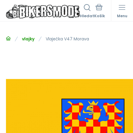
Hledat
Menu
vlajky
Vlaječka V47 Morava