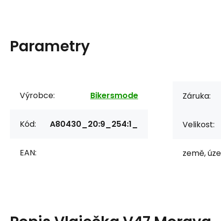
Parametry
Výrobce:
Bikersmode
Záruka:
Kód:
A80430_20:9_254:1_
Velikost:
EAN:
země, úze