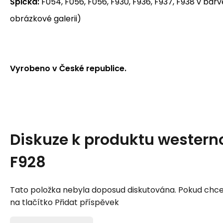
Špička:
F054, F056, F056, F930, F936, F937, F938 v barv
obrázkové galerii)
Vyrobeno v České republice.
Diskuze k produktu
western
F928
Tato položka nebyla doposud diskutována. Pokud chcet
na tlačítko Přidat příspěvek