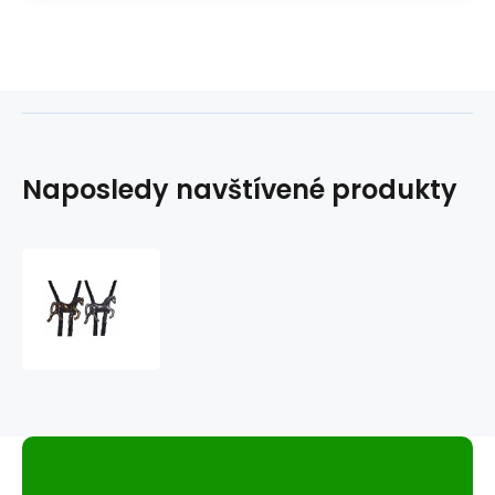
Naposledy navštívené produkty
westernové
bolo
F928