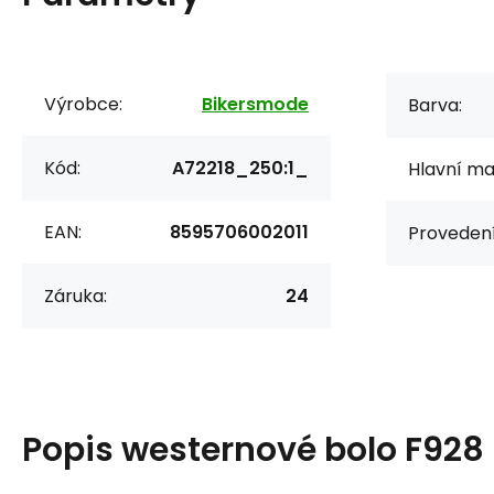
Výrobce:
Bikersmode
Barva:
Kód:
A72218_250:1_
Hlavní mat
EAN:
8595706002011
Provedení
Záruka:
24
Popis
westernové bolo F928