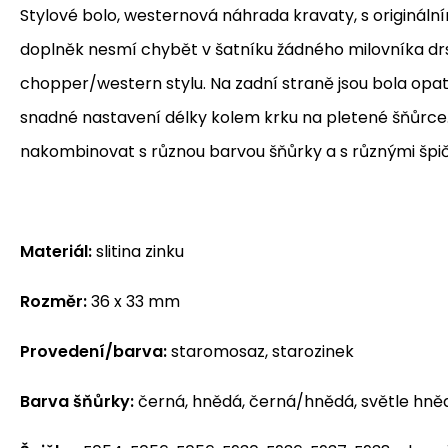
Stylové bolo, westernová náhrada kravaty, s originál
doplněk nesmí chybět v šatníku žádného milovníka d
chopper/western stylu. Na zadní straně jsou bola opat
snadné nastavení délky kolem krku na pletené šňůrce. 
nakombinovat s různou barvou šňůrky a s různými špi
Materiál:
slitina zinku
Rozměr:
36 x 33 mm
Provedení/barva:
staromosaz, starozinek
Barva šňůrky:
černá, hnědá, černá/hnědá, světle hněd