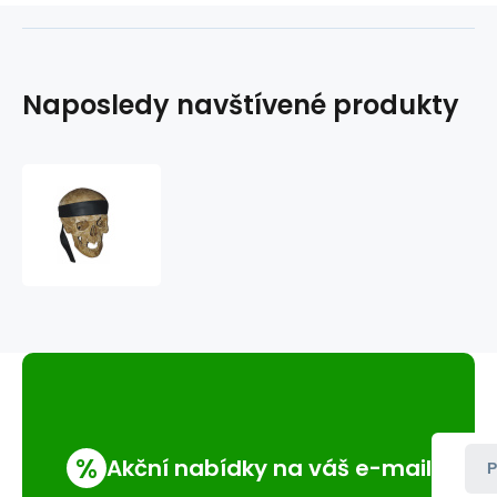
Naposledy navštívené produkty
Kožená
čelenka
CK-
1
%
Akční nabídky na váš e-mail
P