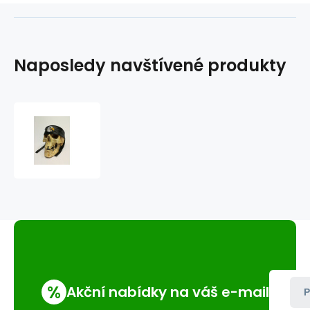
Naposledy navštívené produkty
Kožená
čelenka
CK-
2
%
Akční nabídky na váš e-mail
P