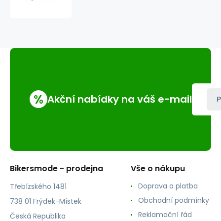
Val4
%
Akční nabídky na váš e-mail
P
Bikersmode - prodejna
Vše o nákupu
Doprava a platba
Třebízského 1481
Obchodní podmínky
738 01 Frýdek-Místek
Reklamační řád
Česká Republika