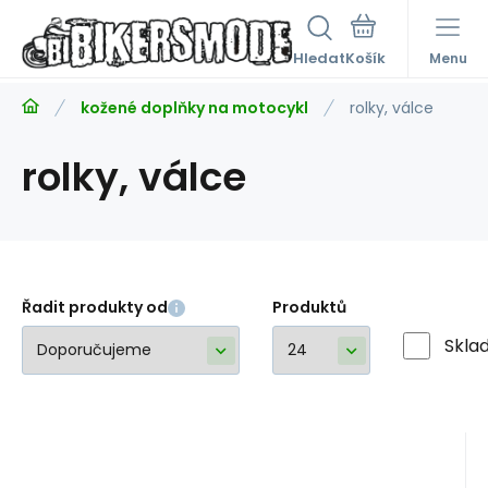
Hledat
Menu
kožené doplňky na motocykl
rolky, válce
rolky, válce
Řadit produkty od
Produktů
Skla
EAN:
Kód:
8594191791677
A19039