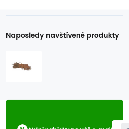
Naposledy navštívené produkty
kožená
taška/kabelka
western