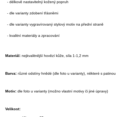
- délkově nastavitelný kožený popruh
- dle varianty zdobení třásněmi
- dle varianty vygravírovaný stylový motiv na přední straně
- kvalitní materiály a zpracování
Materiál:
nejkvalitnější hovězí kůže, síla 1-1,2 mm
Barva:
různé odstíny hnědé (dle foto u varianty), některé s patinou
Motiv:
dle foto u varianty (možno vlastní motivy či jiné úpravy)
Velikost: