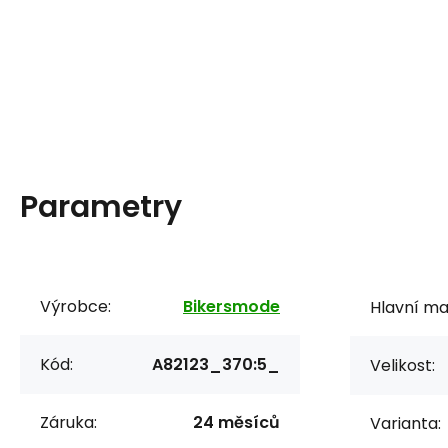
Parametry
Výrobce:
Bikersmode
Hlavní mat
Kód:
A82123_370:5_
Velikost:
Záruka:
24 měsíců
Varianta: