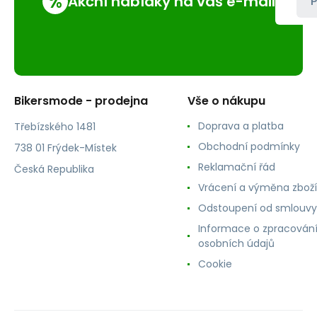
%
Akční nabídky na váš e-mail
P
Bikersmode - prodejna
Vše o nákupu
Doprava a platba
Třebízského 1481
Obchodní podmínky
738 01 Frýdek-Místek
Reklamační řád
Česká Republika
Vrácení a výměna zboží
Odstoupení od smlouvy
Informace o zpracován
osobních údajů
Cookie