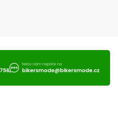
Nebo nám napište na
 756
bikersmode@bikersmode.cz