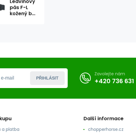
Ledvinový
pás F-L
kožený bez
výšivky
Zavolejte nám
PŘIHLÁSIT
+420 736 631
ákupu
Další informace
 a platba
chopperhorse.cz