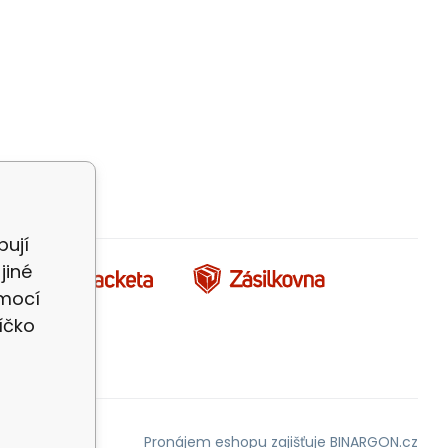
bují
jiné
omocí
íčko
Pronájem eshopu zajišťuje
BINARGON.cz