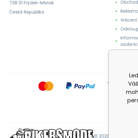
Obchod
738 01 Frýdek-Místek
Reklama
Česká Republika
Vrácení
Odstoup
Informa
osobníc
Cookie
Led
Váš
mohl
per
© 2026 |
Mapa strán