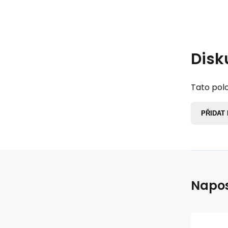
Disk
Tato polo
PŘIDAT
Napos