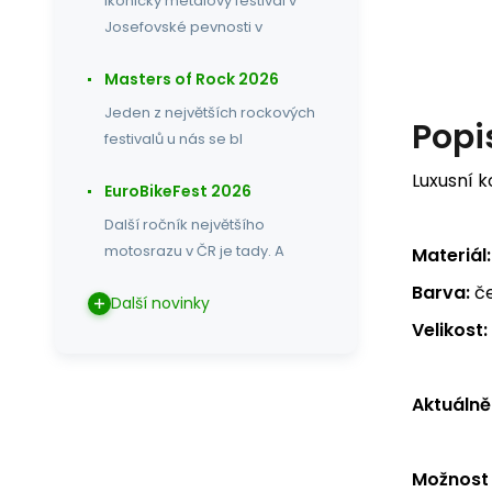
Ikonický metalový festival v
Josefovské pevnosti v
Masters of Rock 2026
Jeden z největších rockových
Popi
festivalů u nás se bl
Luxusní k
EuroBikeFest 2026
Další ročník největšího
motosrazu v ČR je tady. A
Materiál:
Barva:
č
Další novinky
Velikost:
Aktuálně
Možnost 