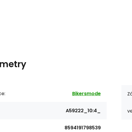
metry
ce:
Bikersmode
Zá
A59222_10:4_
ve
8594191798539