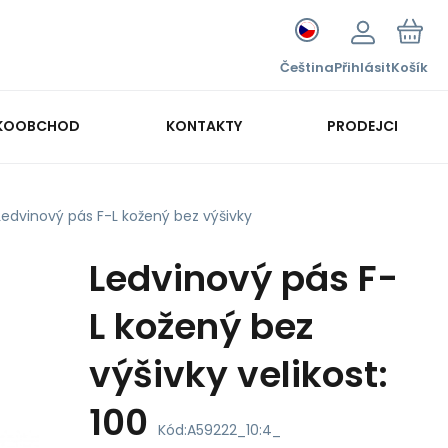
Čeština
Přihlásit
Košík
KOOBCHOD
KONTAKTY
PRODEJCI
Ledvinový pás F-L kožený bez výšivky
Ledvinový pás F-
L kožený bez
výšivky velikost:
100
Kód:
A59222_10:4_