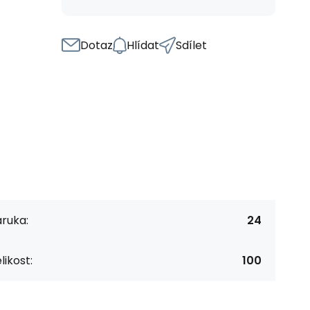
Dotaz
Hlídat
Sdílet
ruka:
24
likost:
100