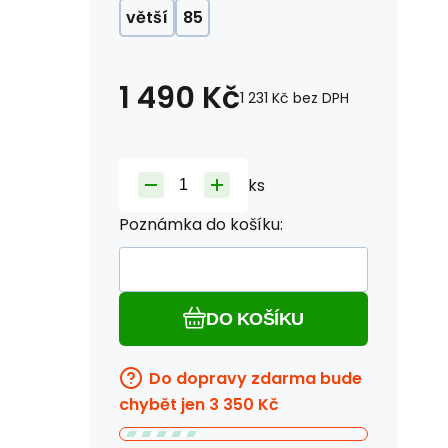
větší
85
1 490
Kč
1 231
Kč
bez DPH
ks
Poznámka do košíku:
DO KOŠÍKU
Do dopravy zdarma bude
chybět jen
3 350
Kč