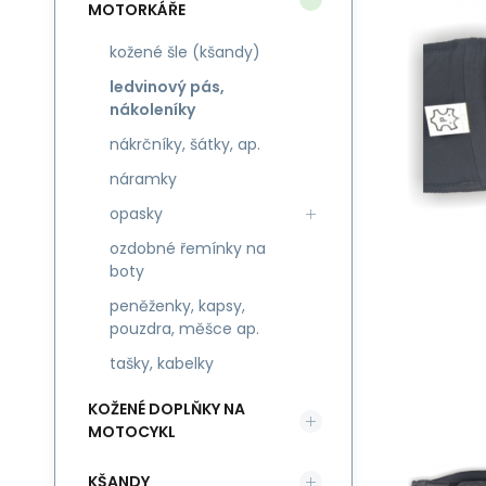
MOTORKÁŘE
kožené šle (kšandy)
ledvinový pás,
nákoleníky
nákrčníky, šátky, ap.
náramky
opasky
ozdobné řemínky na
boty
peněženky, kapsy,
pouzdra, měšce ap.
tašky, kabelky
KOŽENÉ DOPLŇKY NA
MOTOCYKL
KŠANDY