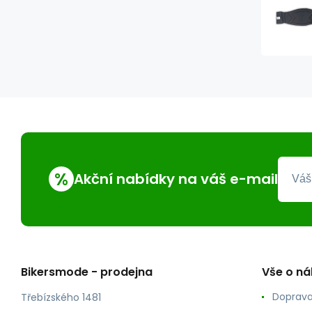
%
Akční nabídky na váš e-mail
Bikersmode - prodejna
Vše o n
Doprava
Třebízského 1481