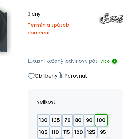
3 dny
Termín a způsob
doručení
Luxusní kožený ledvinový pás.
Více
Oblíbený
Porovnat
velikost:
130
135
70
80
90
100
105
110
115
120
125
95