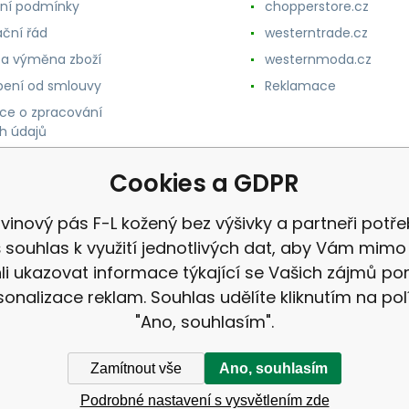
ní podmínky
chopperstore.cz
ční řád
westerntrade.cz
 a výměna zboží
westernmoda.cz
ení od smlouvy
Reklamace
ce o zpracování
h údajů
Cookies a GDPR
vinový pás F-L kožený bez výšivky a partneři potře
 souhlas k využití jednotlivých dat, aby Vám mimo 
i ukazovat informace týkající se Vašich zájmů p
sonalizace reklam. Souhlas udělíte kliknutím na pol
"Ano, souhlasím".
Zamítnout vše
Ano, souhlasím
Podrobné nastavení s vysvětlením zde
ek