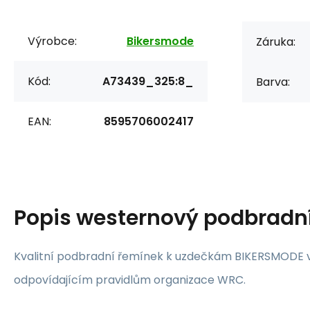
Výrobce:
Bikersmode
Záruka:
Kód:
A73439_325:8_
Barva:
EAN:
8595706002417
Popis
westernový podbradn
Kvalitní podbradní řemínek k uzdečkám BIKERSMODE 
odpovídajícím pravidlům organizace WRC.