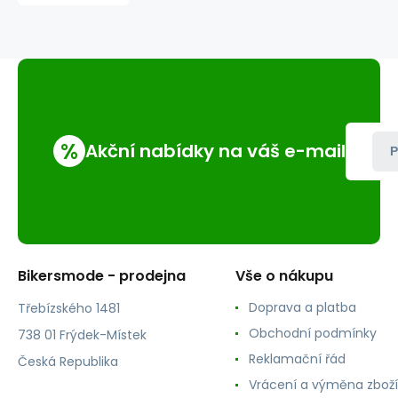
%
Akční nabídky na váš e-mail
P
Bikersmode - prodejna
Vše o nákupu
Doprava a platba
Třebízského 1481
Obchodní podmínky
738 01 Frýdek-Místek
Reklamační řád
Česká Republika
Vrácení a výměna zboží