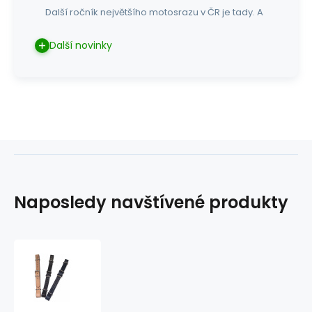
Další ročník největšího motosrazu v ČR je tady. A
Další novinky
Naposledy navštívené produkty
westernový
podbradní
řemínek