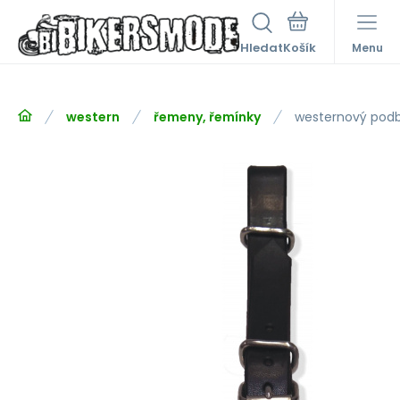
Hledat
Menu
western
řemeny, řemínky
westernový podb