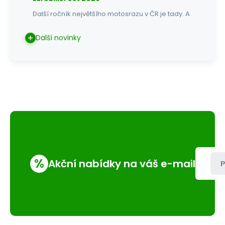
Další ročník největšího motosrazu v ČR je tady. A
Další novinky
%
Akční nabídky na váš e-mail
P