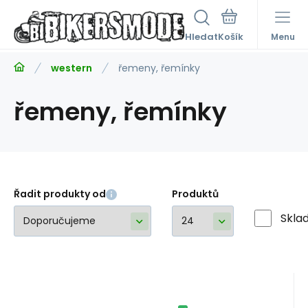
Hledat
Menu
western
řemeny, řemínky
řemeny, řemínky
Řadit produkty od
Produktů
Skla
Kód:
A46720