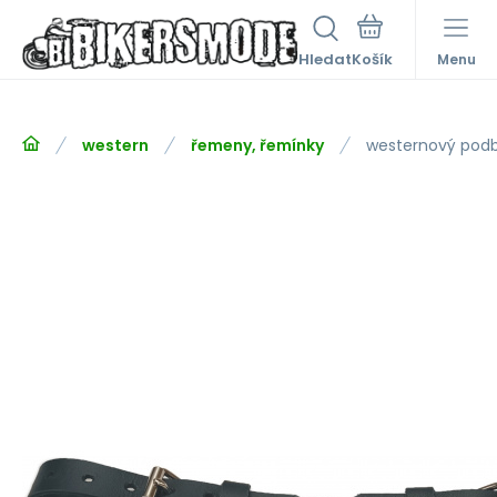
Hledat
Menu
western
řemeny, řemínky
westernový pod