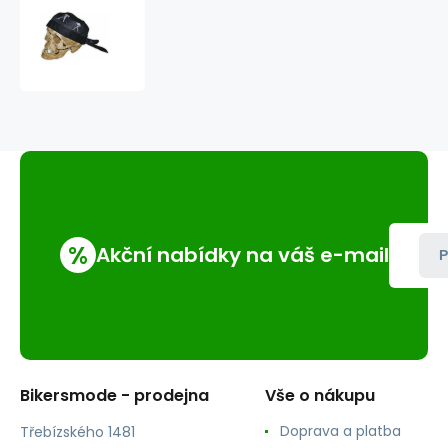
šátek
na
hlavu
(čepička)
vodnář
%
Akční nabídky na váš e-mail
P
Bikersmode - prodejna
Vše o nákupu
Doprava a platba
Třebízského 1481