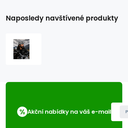
Naposledy navštívené produkty
šátek
na
hlavu
(čepička)
bavlněný
čáry
%
Akční nabídky na váš e-mail
P