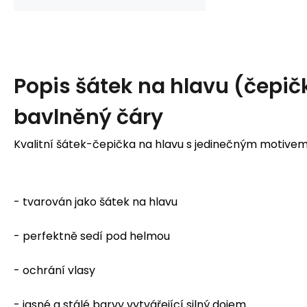
Popis
šátek na hlavu (čepič
bavlněný čáry
Kvalitní šátek-čepička na hlavu s jedinečným motive
- tvarován jako šátek na hlavu
- perfektně sedí pod helmou
- ochrání vlasy
- jasné a stálé barvy vytvářející silný dojem