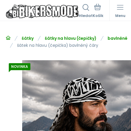
Hledat
Menu
šátky
šátky na hlavu (čepičky)
bavlněné
šátek na hlavu (čepička) bavlněný čáry
NOVINKA