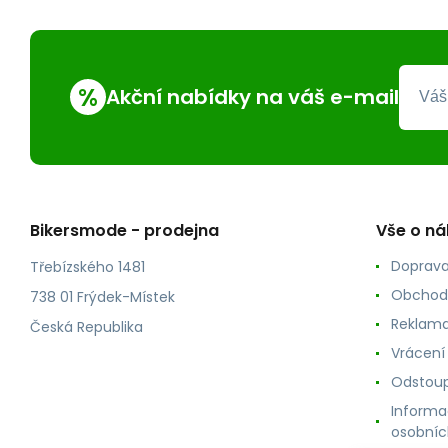
%
Akční nabídky na váš e-mail
Bikersmode - prodejna
Vše o n
Doprava
Třebízského 1481
Obchod
738 01 Frýdek-Místek
Reklama
Česká Republika
Vrácení
Odstoup
Informa
osobníc