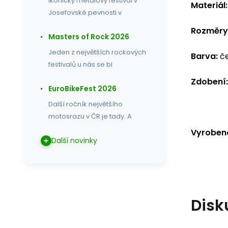
Ikonický metalový festival v
Materiál:
Josefovské pevnosti v
Rozměry
Masters of Rock 2026
Jeden z největších rockových
Barva:
če
festivalů u nás se bl
Zdobení:
EuroBikeFest 2026
Další ročník největšího
motosrazu v ČR je tady. A
Vyrobeno
Další novinky
Disk