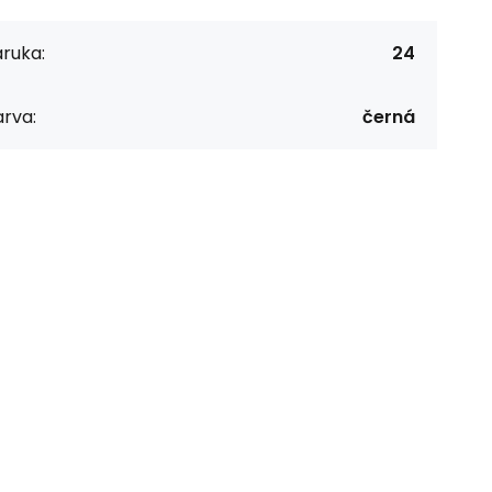
ruka:
24
rva:
černá