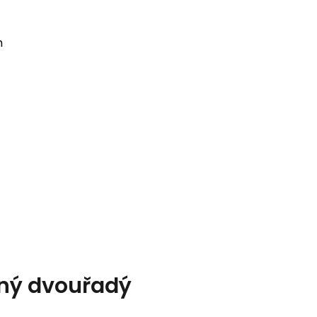
mm
ný dvouřadý