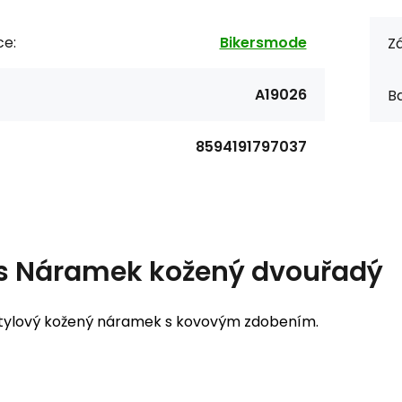
ce:
Bikersmode
Zá
A19026
Ba
8594191797037
s
Náramek kožený dvouřadý
 stylový kožený náramek s kovovým zdobením.