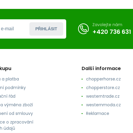
Zavolejte nám
PŘIHLÁSIT
+420 736 631
ákupu
Další informace
 a platba
chopperhorse.cz
ní podmínky
chopperstore.cz
ční řád
westerntrade.cz
 a výměna zboží
westernmoda.cz
ení od smlouvy
Reklamace
ce o zpracování
h údajů