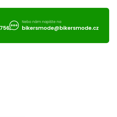
Nebo nám napište na
 756
bikersmode@bikersmode.cz