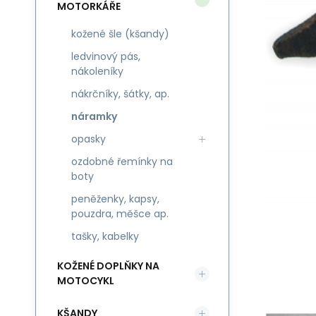
MOTORKÁŘE
kožené šle (kšandy)
ledvinový pás,
nákoleníky
nákrčníky, šátky, ap.
náramky
opasky
ozdobné řemínky na
boty
peněženky, kapsy,
pouzdra, měšce ap.
tašky, kabelky
KOŽENÉ DOPLŇKY NA
MOTOCYKL
KŠANDY