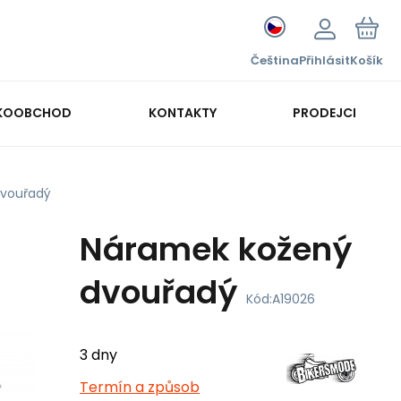
Čeština
Přihlásit
Košík
KOOBCHOD
KONTAKTY
PRODEJCI
dvouřadý
Náramek kožený
dvouřadý
Kód:
A19026
3 dny
Termín a způsob